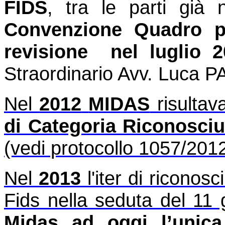
FIDS
, tra le parti già
Convenzione Quadro
p
revisione nel luglio 2
Straor
dinario Avv. Luca 
Nel
2012
MIDAS
risultav
di Categoria Riconosci
(vedi protocollo 1057/2012
Nel
2013
l'iter di riconos
Fids nella seduta del 11
Midas ad oggi l’unica